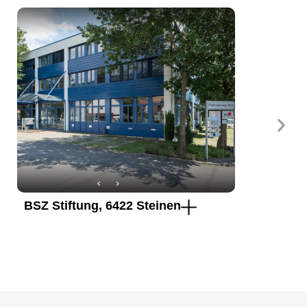
BSZ Stiftung, 6422 Steinen
Neubau M
Galgene