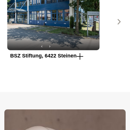
BSZ Stiftung, 6422 Steinen
Neubau M
Galgene